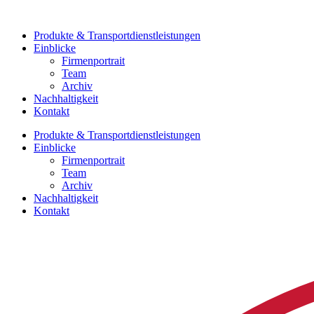
Zum
Inhalt
Produkte & Transportdienstleistungen
springen
Einblicke
Firmenportrait
Team
Archiv
Nachhaltigkeit
Kontakt
Produkte & Transportdienstleistungen
Einblicke
Firmenportrait
Team
Archiv
Nachhaltigkeit
Kontakt