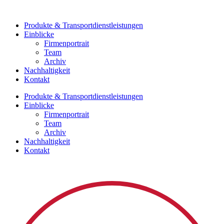
Zum
Inhalt
Produkte & Transportdienstleistungen
springen
Einblicke
Firmenportrait
Team
Archiv
Nachhaltigkeit
Kontakt
Produkte & Transportdienstleistungen
Einblicke
Firmenportrait
Team
Archiv
Nachhaltigkeit
Kontakt